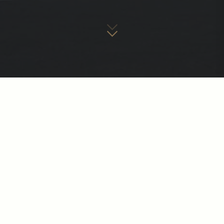
HORIZONT PARK
Predstavljamo Vam novu zgradu s 5 stambenih etaža,
poslovnim prostorima i garažom na dvije etaže,
ukupne stambene kvadrature oko 5000m². Zgradu
čine 63 stana površine od 51m² do preko 148m² s
jednom, dvije i tri spavaće sobe. Na raspolaganju su
Vam 78 garažnih parkirnih mjesta i 27 ostava, te 39